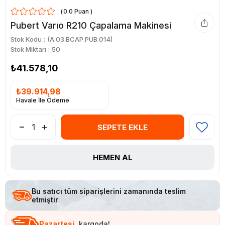
0.0
Pubert Varıo R210 Çapalama Makinesi
Stok Kodu
(A.03.BCAP.PUB.014)
Stok Miktarı
:
50
₺41.578,10
₺39.914,98
Havale İle Ödeme
Bu satıcı tüm siparişlerini zamanında teslim
etmiştir
Pazartesi
kargoda!