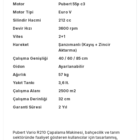
Motor
Pubert 55p c3
Motor Tipi
Euro V
Silindir Hacmi
212 cc
Devir Hızı
3600 rpm
Vites
2+1
Hareket
Şanzımanlı (Kayış + Zincir
Aktarma)
Çalışma Genişliği
40 / 60 / 85 cm
Gidon
Ayarlanabilir
Ağırlık
57 kg
Yakıt Tankı
3,6 lt.
Çalışma Alanı
2500 m2
Çalışma Derinliği
32 cm
Garanti Süresi
2 Yıl
Pubert Vario R210 Çapalama Makinesi, bahçecilik ve tarım
sektöründe faaliyet gösteren kullanıcılar için tasarlanmış,