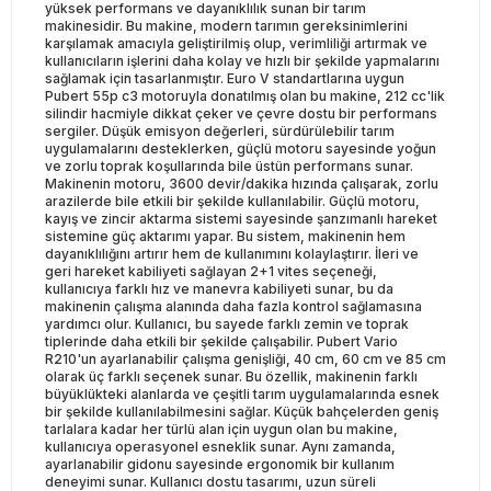
yüksek performans ve dayanıklılık sunan bir tarım
makinesidir. Bu makine, modern tarımın gereksinimlerini
karşılamak amacıyla geliştirilmiş olup, verimliliği artırmak ve
kullanıcıların işlerini daha kolay ve hızlı bir şekilde yapmalarını
sağlamak için tasarlanmıştır. Euro V standartlarına uygun
Pubert 55p c3 motoruyla donatılmış olan bu makine, 212 cc'lik
silindir hacmiyle dikkat çeker ve çevre dostu bir performans
sergiler. Düşük emisyon değerleri, sürdürülebilir tarım
uygulamalarını desteklerken, güçlü motoru sayesinde yoğun
ve zorlu toprak koşullarında bile üstün performans sunar.
Makinenin motoru, 3600 devir/dakika hızında çalışarak, zorlu
arazilerde bile etkili bir şekilde kullanılabilir. Güçlü motoru,
kayış ve zincir aktarma sistemi sayesinde şanzımanlı hareket
sistemine güç aktarımı yapar. Bu sistem, makinenin hem
dayanıklılığını artırır hem de kullanımını kolaylaştırır. İleri ve
geri hareket kabiliyeti sağlayan 2+1 vites seçeneği,
kullanıcıya farklı hız ve manevra kabiliyeti sunar, bu da
makinenin çalışma alanında daha fazla kontrol sağlamasına
yardımcı olur. Kullanıcı, bu sayede farklı zemin ve toprak
tiplerinde daha etkili bir şekilde çalışabilir. Pubert Vario
R210'un ayarlanabilir çalışma genişliği, 40 cm, 60 cm ve 85 cm
olarak üç farklı seçenek sunar. Bu özellik, makinenin farklı
büyüklükteki alanlarda ve çeşitli tarım uygulamalarında esnek
bir şekilde kullanılabilmesini sağlar. Küçük bahçelerden geniş
tarlalara kadar her türlü alan için uygun olan bu makine,
kullanıcıya operasyonel esneklik sunar. Aynı zamanda,
ayarlanabilir gidonu sayesinde ergonomik bir kullanım
deneyimi sunar. Kullanıcı dostu tasarımı, uzun süreli