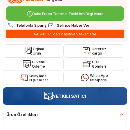
Daha Erken Teslimat Tarihi İçin Bilgi Alınız
Telefonla Sipariş
Gelince Haber Ver
₺4.943,17
`den başlayan taksitlerle
Orjinal
Ücretsiz
Ürün
Kargo
Güvenli
Hızlı
Ödeme
Gönderi
WhatsApp
Kolay İade
İle Sipariş
14 gün içinde
YETKİLİ SATICI
Ürün Özellikleri