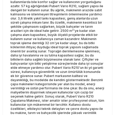
kullanımlarda bile konfor sağlar ve kullanıcının yorgunluğunu
azaltır. 57 kg ağırlığındaki Pubert Vario R210, sağlam yapısı ile
dengeli bir kullanım sunar. Bu ağırlık, makinenin arazide sabit
kalmasına ve istenmeyen titreşimlerin önlenmesine yardımcı
olur. 3,6 litrelik yakıt tankı kapasitesi, geniş alanlarda uzun
süreli çalışma imkanı tanır. Bu özellik, makinenin kesintisiz bir
şekilde çalışmasını sağlarken, büyük bahçeler ve tarım
arazileri için de ideal hale getirir. 2500 m²'ye kadar olan
çalışma alanı kapasitesi, büyük ölçekli projelerde etkili bir
kullanım sunar ve kullanıcıya zaman kazandırır. Makinenin
toprak işleme derinliği 32 cm'ye kadar ulaşır, bu da bitki
köklerinin ihtiyaç duyduğu ideal toprak yapısını sağlamada
önemli bir avantaj sunar. Toprağın derinlemesine işlenmesi,
daha iyi havalanma ve su tutma kapasitesi sağlar, bu da
bitkilerin daha sağlıklı büyümesine olanak tanır. Çiftçiler ve
bahçıvanlar için bitki yetiştirme süreçlerinde daha iyi sonuçlar
elde etmeye yardımcı olur. Pubert Vario R210'un iki yıl garanti
süresi, kullanıcıya güvenilirlik ve uzun ömürlülük konusunda
ek bir güvence sunar. Pubert markasının kalitesi ve
dayanıklılığı, bu modelde de kendini göstermektedir. Benzinli
çapa makineleri kategorisinde yer alan bu model, enerji
verimliliği ve üstün performansı ile öne çıkar. Bu da onu, enerji
maliyetlerini düşürmek isteyen kullanıcılar için cazip bir
seçenek haline getirir. Sonuç olarak, Pubert Vario R210
Çapalama Makinesi, ister amatör ister profesyonel olsun, tüm
kullanıcılar için mükemmel bir tercihtir. Kullanıcı dostu
özellikleri, etkileyici teknik detayları ve çevre dostu yapısı ile
bu makine, tarım ve bahçecilik işlerinde yüksek verimlilik