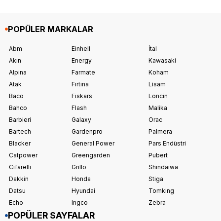
POPÜLER MARKALAR
Abm
Einhell
İtal
Akın
Energy
Kawasaki
Alpina
Farmate
Koham
Atak
Fırtına
Lisam
Baco
Fiskars
Loncin
Bahco
Flash
Malika
Barbieri
Galaxy
Orac
Bartech
Gardenpro
Palmera
Blacker
General Power
Pars Endüstri
Catpower
Greengarden
Pubert
Cifarelli
Grillo
Shindaiwa
Dakkin
Honda
Stiga
Datsu
Hyundai
Tomking
Echo
Ingco
Zebra
POPÜLER SAYFALAR