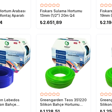
 Hortum Arabası
Fiskars Sulama Hortumu
Fiskar
Montaj Aparatı
13mm (1/2") 20m Q4
4
₺2.651,89
₺2.19
en Lebedos
Greengarden Teos 351220
Green
kon Bahçe
Silikon Bahçe Hortumu
Siliko
2-25 mt
1/2-20 mt
1/2-25
₺1.128,51
₺1.25