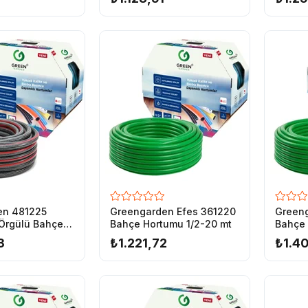
en 481225
Greengarden Efes 361220
Greeng
 Örgülü Bahçe
Bahçe Hortumu 1/2-20 mt
Bahçe 
2-25 mt
3
₺1.221,72
₺1.4