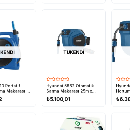
yonel Uygulamalar
syonel Uygulamalar
KENDI
TÜKENDI
 Evsel Profesyonel Kullanım
0 Portatif
Hyundai 5862 Otomatik
Hyunda
ma Makarası ve
Sarma Makarası 25m x
Hortum
yeli
13mm
20mx
2
₺5.100,01
₺6.3