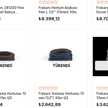
n 281230 Flex
Fiskars Hortum Arabası
Fiskar
 – Güneş Işınlarına Karşı Korumalı – Elastik Alt Katmanlı
faf Bahçe
Seti L 1/2'' (13mm) 30m
Duvar 
2-30 mt
(9mm)
3
₺8.398,12
₺6.7
ntetik İplik Örgü Takviyeli – Güneş Işınlarını Geçirmez
lay Taşınabilir – UV Koruma Katmanlı
a Katmanlı – Aşınmaya Dayanıklı
Dayanıklı Dış Kaplama – Yüksek Basınç Direnci
KENDI
TÜKENDI
ü – Hafif Aşınma Dirençli
lama Hortumu 13
Fiskars Sulama Hortumu 13
Fiskar
 20m Q3
mm (1/2") 30m Q3
13mm (
94
₺2.642,89
₺3.6