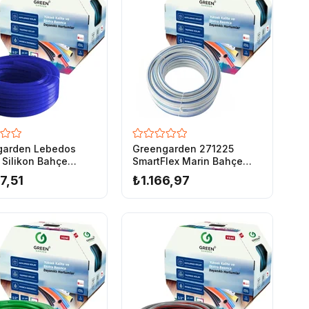
garden Lebedos
Greengarden 271225
 Silikon Bahçe
SmartFlex Marin Bahçe
u 1/2-20 mt
Hortumu 1/2-25 mt
7,51
₺1.166,97