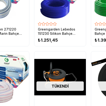
en 271220
Greengarden Lebedos
Greeng
Marin Bahçe
151230 Silikon Bahçe
Bahçe 
2-20 mt
Hortumu 1/2-30 mt
₺1.251,45
₺1.3
TÜKENDI
Hafif Esnek Yapılı