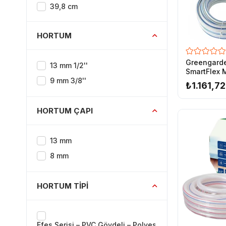
39,8 cm
50,0 cm
HORTUM
55,2 cm
6,5 cm
Greengard
13 mm 1/2''
9,5 cm
SmartFlex 
9 mm 3/8''
Hortumu 1/
₺1.161,72
HORTUM ÇAPI
13 mm
8 mm
HORTUM TIPI
Efes Serisi – PVC Gövdeli – Polyester Örgü Katmanlı – 