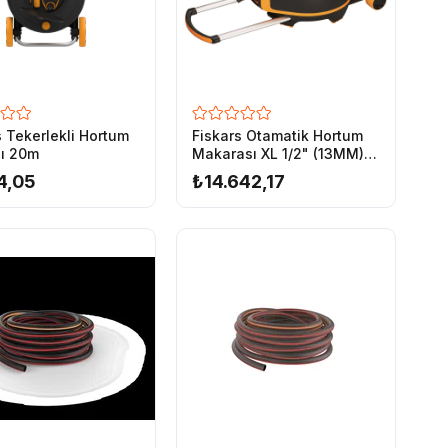
s Tekerlekli Hortum
Fiskars Otamatik Hortum
ı 20m
Makarası XL 1/2" (13MM)-
Tekerlekli- 20m+7m
4,05
₺14.642,17