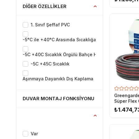
DIĞER ÖZELLIKLER
1. Sınıf Şeffaf PVC
-5°C ile +40°C Arasında Sıcaklığa Dayanıklı
-5C +40C Sıcaklık Örgülü Bahçe Hortumu
-5C +45C Sıcaklık
Aşınmaya Dayanıklı Dış Kaplama
Aşınmaya Korozyona Karşı Dayanıklı
Greengard
DUVAR MONTAJ FONKSIYONU
Süper Flex
Hortumu 1/
Basınç Altında Bükülmeye Dayanıklı
₺1.474,7
Çekmeye Gerilmeye Dayanıklı
Dayanıklı
Var
Esnek