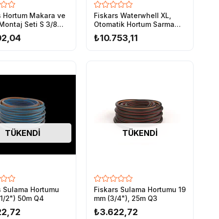
s Hortum Makara ve
Fiskars Waterwhell XL,
Montaj Seti S 3/8
Otomatik Hortum Sarma
 15m
Makarası
02,04
₺10.753,11
TÜKENDI
TÜKENDI
s Sulama Hortumu
Fiskars Sulama Hortumu 19
1/2") 50m Q4
mm (3/4"), 25m Q3
22,72
₺3.622,72