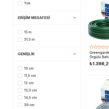
Yok
Hafiftir Kolayca Sarılır
Hava Koşullarına Dayanıklı
ERIŞIM MESAFESI
Her Türlü Hava Koşulunda Esneklik
Sızıntıya Dayanıklı
15 m
31,5 m
Yüksek Kalite Polyester İp ile Takviye
Greengarde
GENIŞLIK
Örgülü Bah
1/2-25 mt
₺1.398,2
10 cm
11,5 cm
12 cm
13,0 cm
14,5 cm
39 cm