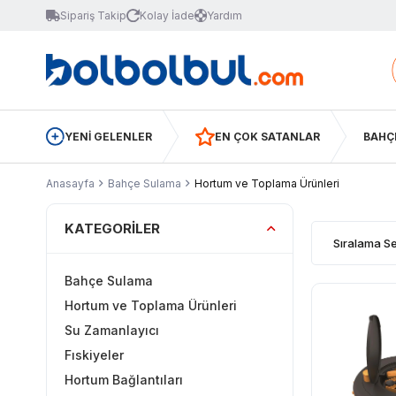
Sipariş Takip
Kolay İade
Yardım
YENİ GELENLER
EN ÇOK SATANLAR
BAHÇ
Anasayfa
Bahçe Sulama
Hortum ve Toplama Ürünleri
KATEGORILER
Bahçe Sulama
Hortum ve Toplama Ürünleri
Su Zamanlayıcı
Fıskiyeler
Hortum Bağlantıları