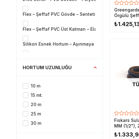
Greengarde
Flex – Şeffaf PVC Gövde – Sentetik İplik Örgü Takviyeli
Örgülü Şef
Hortumu 1/
₺1.425,1
Flex – Şeffaf PVC Üst Katman – Elastik Alt Katman – Se
Silikon Esnek Hortum – Aşınmaya Dayanıklı – Hafif Ko
Silikon Esnek Hortum – Hafif – Katlanmaz – UV Korum
HORTUM UZUNLUĞU
SmartFlex Marin – Hibrit Polimer Karışımı – Aşınmaya 
TÜ
10 m
Süper Flex – PVC Gövdeli – Çift Katmanlı Polyester Örg
15 mt.
20 m
25 m
Fiskars Su
30 m
MM (1/2"),
₺1.333,