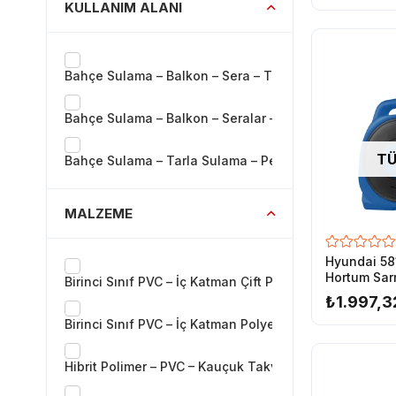
KULLANIM ALANI
Bahçe Sulama – Balkon – Sera – Tarla – Evsel Profes
Bahçe Sulama – Balkon – Seralar – Evsel Hafif Profe
TÜ
Bahçe Sulama – Tarla Sulama – Peyzaj Uygulamaları –
MALZEME
Hyundai 581
Hortum Sar
Birinci Sınıf PVC – İç Katman Çift Polyester Örgü Takvi
Hortumu
₺1.997,3
Birinci Sınıf PVC – İç Katman Polyester Örgü Takviyeli
Hibrit Polimer – PVC – Kauçuk Takviyeli