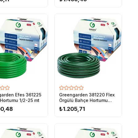
arden Efes 361225
Greengarden 381220 Flex
Hortumu 1/2-25 mt
Örgülü Bahçe Hortumu
1/2-20 mt
00,48
₺1.205,71