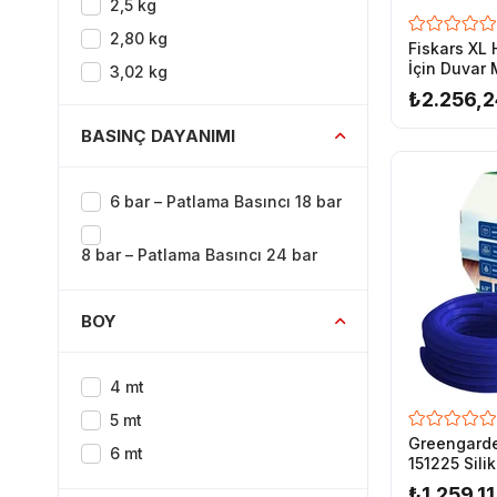
2,5 kg
2,80 kg
Fiskars XL
İçin Duvar 
3,02 kg
₺2.256,2
3,7 kg
BASINÇ DAYANIMI
4,3 kg
4,7 kg
6 bar – Patlama Basıncı 18 bar
4,96 kg
6,75 kg
8 bar – Patlama Basıncı 24 bar
7 kg
BOY
4 mt
5 mt
Greengard
6 mt
151225 Sili
Hortumu 1/
₺1.259,11