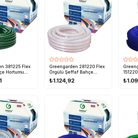
n 381225 Flex
Greengarden 281220 Flex
Green
çe Hortumu
Örgülü Şeffaf Bahçe
151220
Hortumu 1/2-20 mt
Hortum
1
₺1.124,92
₺1.09