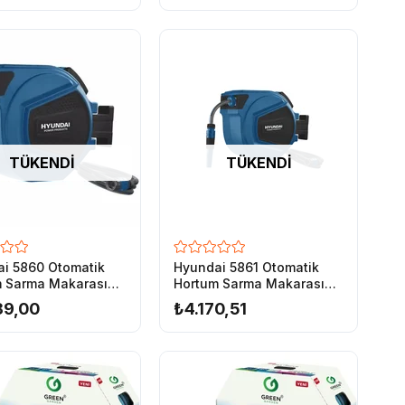
TÜKENDI
TÜKENDI
i 5860 Otomatik
Hyundai 5861 Otomatik
 Sarma Makarası
Hortum Sarma Makarası
8mm
20mx13mm
89,00
₺4.170,51