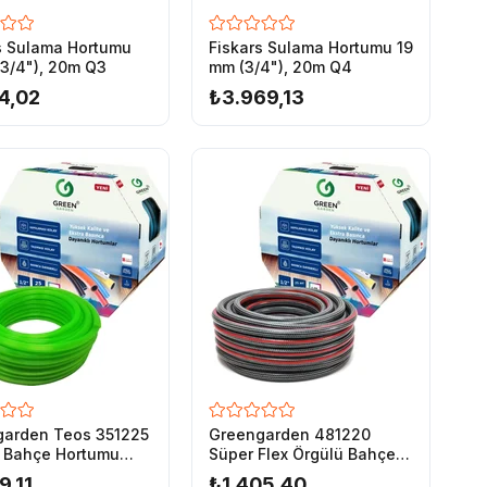
s Sulama Hortumu
Fiskars Sulama Hortumu 19
19mm (3/4"), 20m Q3
mm (3/4"), 20m Q4
4,02
₺3.969,13
garden Teos 351225
Greengarden 481220
n Bahçe Hortumu
Süper Flex Örgülü Bahçe
 mt
Hortumu 1/2-20 mt
9,11
₺1.405,40