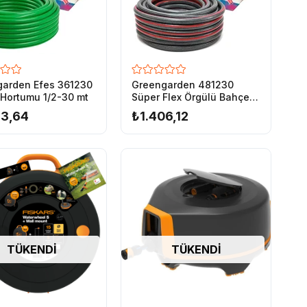
arden Efes 361230
Greengarden 481230
Hortumu 1/2-30 mt
Süper Flex Örgülü Bahçe
Hortumu 1/2-30 mt
93,64
₺1.406,12
TÜKENDI
TÜKENDI