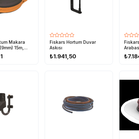
rtum Makara
Fiskars Hortum Duvar
Fiskar
' (9mm) 15m,
Askısı
Arabas
1
₺1.941,50
₺7.18