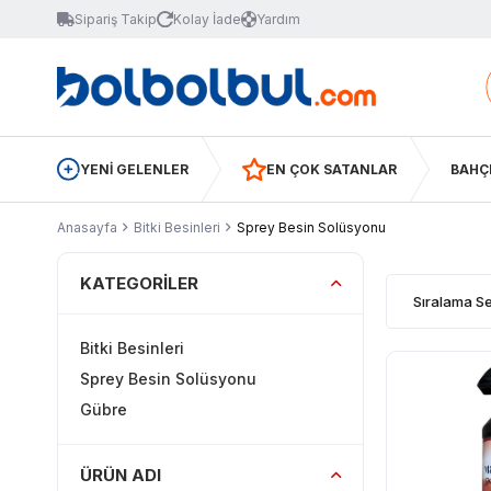
Sipariş Takip
Kolay İade
Yardım
YENİ GELENLER
EN ÇOK SATANLAR
BAHÇ
Anasayfa
Bitki Besinleri
Sprey Besin Solüsyonu
KATEGORILER
Bitki Besinleri
Sprey Besin Solüsyonu
Gübre
ÜRÜN ADI