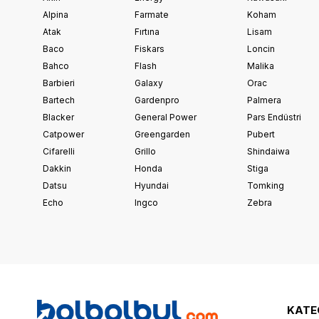
Alpina
Farmate
Koham
Atak
Fırtına
Lisam
Baco
Fiskars
Loncin
Bahco
Flash
Malika
Barbieri
Galaxy
Orac
Bartech
Gardenpro
Palmera
Blacker
General Power
Pars Endüstri
Catpower
Greengarden
Pubert
Cifarelli
Grillo
Shindaiwa
Dakkin
Honda
Stiga
Datsu
Hyundai
Tomking
Echo
Ingco
Zebra
KATE