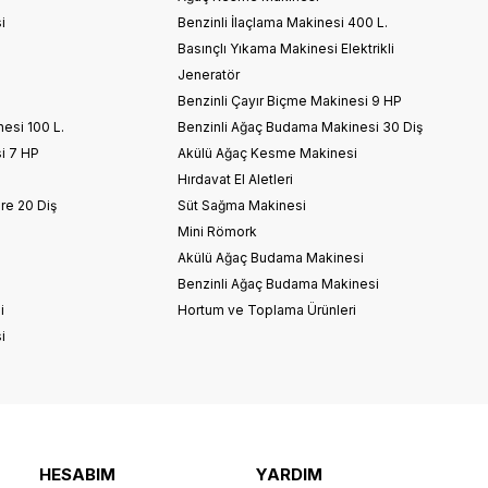
i
Benzinli İlaçlama Makinesi 400 L.
Basınçlı Yıkama Makinesi Elektrikli
Jeneratör
Benzinli Çayır Biçme Makinesi 9 HP
nesi 100 L.
Benzinli Ağaç Budama Makinesi 30 Diş
i 7 HP
Akülü Ağaç Kesme Makinesi
Hırdavat El Aletleri
re 20 Diş
Süt Sağma Makinesi
Mini Römork
i
Akülü Ağaç Budama Makinesi
Benzinli Ağaç Budama Makinesi
i
Hortum ve Toplama Ürünleri
i
HESABIM
YARDIM