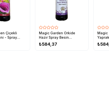
00 ml
00 ml
en Çiçekli
Magic Garden Orkide
Magic 
ini - Spray
Hazır Spray Besin
Yaprakl
Spray Solüsyon-500 ml
Solüsyonu
Besini
₺584,37
₺584