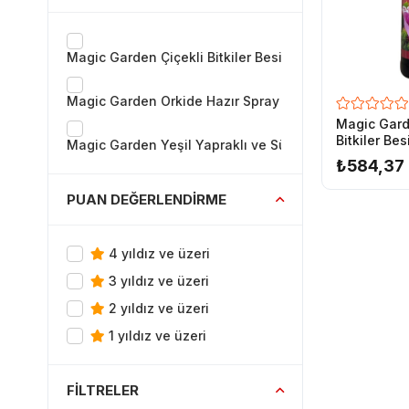
Magic Garden Çiçekli Bitkiler Besini-Spray Slüsyon-5
Magic Garden Orkide Hazır Spray Besin Solüsyonu-5
Magic Gard
Bitkiler Bes
Magic Garden Yeşil Yapraklı ve Süs Bitkileri Besini-
Slüsyon
₺584,37
PUAN DEĞERLENDIRME
4 yıldız ve üzeri
3 yıldız ve üzeri
2 yıldız ve üzeri
1 yıldız ve üzeri
FILTRELER