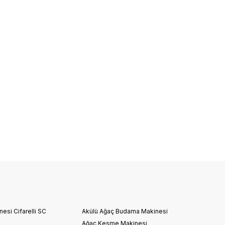
esi Cifarelli SC
Akülü Ağaç Budama Makinesi
Ağaç Kesme Makinesi