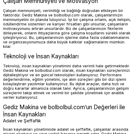
Çalışan Memnuniyeti ve Motivasyon
Çalışan memnuniyeti, verimliliği ve bağlılığı doğrudan etkileyen bir
faktördür. Gediz Makina ve bolbolbul.com olarak, çalışanlarımızın
memnuniyetini ön planda tutuyoruz. İyi bir çalışma ortamı, açık iletişim,
ödüllendirme sistemleri ve kariyer fırsatları gibi unsurlar, çalışanların
motivasyonunu artıran unsurlardır. Biz de çalışanlarımızın fikirlerini
dinleyerek, onların ihtiyaçlarına göre çalışma koşullarını sürekli olarak
iyileştiriyoruz. Bu, çalışanlarımızın işlerine daha fazla odaklanmalarını
ve organizasyonumuza daha büyük katkılar sağlamalarını mümkün
kılar.
Teknoloji ve İnsan Kaynakları
Teknoloji, insan kaynakları yönetimini daha verimli hale getirmektedir.
Gediz Makina ve bolbolbul.com olarak, insan kaynakları süreçlerimizi
dijitalleştiriyor ve en güncel teknolojileri kullanıyoruz. Performans
değerlendirme, eğitim yönetimi, işe alım süreçleri gibi bir dizi işlemi
kolaylaştıran yazılımlar kullanıyoruz. Bu dijital araçlar, daha hızlı ve
doğru kararlar almamıza olanak tanır. Ayrıca, çalışanlarımızın gelişim
süreçlerini takip etmek ve verimli bir şekilde yönetmek için analitik
veriler kullanıyoruz.
Gediz Makina ve bolbolbul.com’un Değerleri ile
İnsan Kaynakları
Adalet ve Şeffaflık
İnsan kaynakları yönetiminde adalet ve şeffaflık, çalışanlar arasında
güveni oluşturur ve uzun vadeli başarıyı garanti eder. Gediz Makina