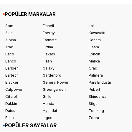
POPÜLER MARKALAR
Abm
Einhell
İtal
Akın
Energy
Kawasaki
Alpina
Farmate
Koham
Atak
Fırtına
Lisam
Baco
Fiskars
Loncin
Bahco
Flash
Malika
Barbieri
Galaxy
Orac
Bartech
Gardenpro
Palmera
Blacker
General Power
Pars Endüstri
Catpower
Greengarden
Pubert
Cifarelli
Grillo
Shindaiwa
Dakkin
Honda
Stiga
Datsu
Hyundai
Tomking
Echo
Ingco
Zebra
POPÜLER SAYFALAR