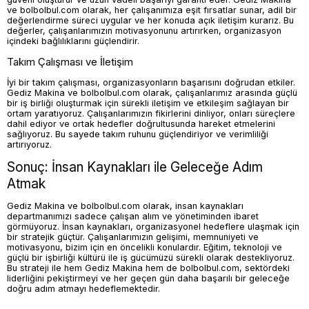
ve bolbolbul.com olarak, her çalışanımıza eşit fırsatlar sunar, adil bir
değerlendirme süreci uygular ve her konuda açık iletişim kurarız. Bu
değerler, çalışanlarımızın motivasyonunu artırırken, organizasyon
içindeki bağlılıklarını güçlendirir.
Takım Çalışması ve İletişim
İyi bir takım çalışması, organizasyonların başarısını doğrudan etkiler.
Gediz Makina ve bolbolbul.com olarak, çalışanlarımız arasında güçlü
bir iş birliği oluşturmak için sürekli iletişim ve etkileşim sağlayan bir
ortam yaratıyoruz. Çalışanlarımızın fikirlerini dinliyor, onları süreçlere
dahil ediyor ve ortak hedefler doğrultusunda hareket etmelerini
sağlıyoruz. Bu sayede takım ruhunu güçlendiriyor ve verimliliği
artırıyoruz.
Sonuç: İnsan Kaynakları ile Geleceğe Adım
Atmak
Gediz Makina ve bolbolbul.com olarak, insan kaynakları
departmanımızı sadece çalışan alım ve yönetiminden ibaret
görmüyoruz. İnsan kaynakları, organizasyonel hedeflere ulaşmak için
bir stratejik güçtür. Çalışanlarımızın gelişimi, memnuniyeti ve
motivasyonu, bizim için en öncelikli konulardır. Eğitim, teknoloji ve
güçlü bir işbirliği kültürü ile iş gücümüzü sürekli olarak destekliyoruz.
Bu strateji ile hem Gediz Makina hem de bolbolbul.com, sektördeki
liderliğini pekiştirmeyi ve her geçen gün daha başarılı bir geleceğe
doğru adım atmayı hedeflemektedir.