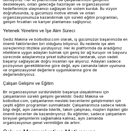
destekleyen, onları geleceğe hazırlayan ve organizasyonel
hedeflerimize ulaşmamızı sağlayan bir sistem kurduk. Bu vizyon
doğrultusunda, iş gücümüzü motive etmek ve onları
organizasyonumuza kazandırmak için sürekli eğitim programları,
gelişim fırsatları ve kariyer planlaması sağlıyoruz.
Yetenek Yönetimi ve İşe Alım Süreci
Gediz Makina ve bolbolbul.com olarak, iş gücümüzün başarımızda en
önemli faktörlerden biri olduğunu biliyoruz. Bu nedenle işe alım
süreçlerimizi titizlikle yürütüyoruz. Her iki platformda da aradığımız
niteliklere uygun adayları bulmak için geniş bir ağ kuruyor ve başvuru
sürecinde adaylarımıza şirket kültürümüzü tanıtarak, uzun vadeli
başarıyı sağlayacak doğru insanları işe alıyoruz. Adayları sadece
pozisyonun gerekliliklerine göre değil, aynı zamanda takım uyumuna
ve organizasyonel değerlere uygunluklarına göre de
değerlendiriyoruz.
Çalışan Gelişimi ve Eğitim
Bir organizasyonun sürdürülebilir başarıya ulaşabilmesi için
çalışanlarının sürekli gelişimi gereklidir. Gediz Makina ve
bolbolbul.com, çalışanlarının mesleki becerilerini geliştirmeleri için
çeşitli eğitim programları sunmaktadır. Çalışanlarımıza sadece teknik
bilgi değil, aynı zamanda liderlik, takım çalışması, müşteri ilişkileri gibi
önemli beceriler de kazandırıyoruz. Bu eğitimler, sadece çalışanların
bireysel gelişimlerini sağlamakla kalmaz, aynı zamanda
organizasyonun genel verimliliğini de artırır.