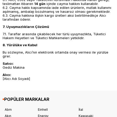
teslimattan itibaren
14 gün
içinde cayma hakkını kullanabilir.
6.2. Cayma hakkı kapsamında iade edilen ürünlerin, mutlak kullanımı
aşılmamış, ambalajı bozulmamış ve hasarsız olması gerekmektedir.
6.3. Cayma hakkına ilişkin kargo üretleri aksi belirtilmedikçe Alıcı
tarafından ödenir.
7. Uyuşmazlıkların Çözümü
7.1. Taraflar arasında çıkabilecek her türlü uyuşmazlıkta, Tüketici
Hakem Heyetleri ve Tüketici Mahkemeleri yetkilidir.
8. Yürülüke ve Kabul
Bu sözleşme, Alıcı’nın elektronik ortamda onay vermesi ile yürülüe
girer.
Satıcı:
Gediz Makina
Alıcı:
[Alıcı Adı Soyadı]
POPÜLER MARKALAR
Abm
Einhell
İtal
Akın
Energy
Kawasaki