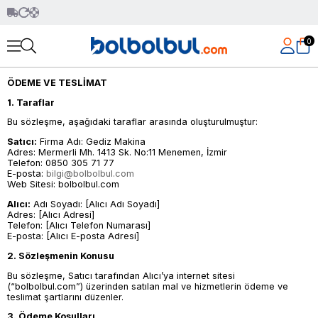
0
ÖDEME VE TESLİMAT
1. Taraflar
Bu sözleşme, aşağıdaki taraflar arasında oluşturulmuştur:
Satıcı:
Firma Adı: Gediz Makina
Adres: Mermerli Mh. 1413 Sk. No:11 Menemen, İzmir
Telefon: 0850 305 71 77
E-posta:
bilgi@bolbolbul.com
Web Sitesi: bolbolbul.com
Alıcı:
Adı Soyadı: [Alıcı Adı Soyadı]
Adres: [Alıcı Adresi]
Telefon: [Alıcı Telefon Numarası]
E-posta: [Alıcı E-posta Adresi]
2. Sözleşmenin Konusu
Bu sözleşme, Satıcı tarafından Alıcı’ya internet sitesi
(“bolbolbul.com”) üzerinden satılan mal ve hizmetlerin ödeme ve
teslimat şartlarını düzenler.
3. Ödeme Koşulları