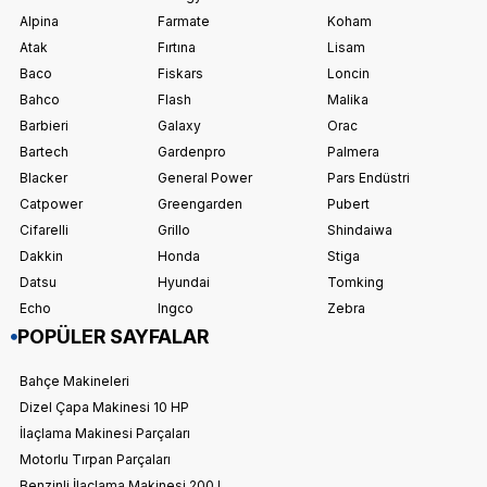
Alpina
Farmate
Koham
Atak
Fırtına
Lisam
Baco
Fiskars
Loncin
Bahco
Flash
Malika
Barbieri
Galaxy
Orac
Bartech
Gardenpro
Palmera
Blacker
General Power
Pars Endüstri
Catpower
Greengarden
Pubert
Cifarelli
Grillo
Shindaiwa
Dakkin
Honda
Stiga
Datsu
Hyundai
Tomking
Echo
Ingco
Zebra
POPÜLER SAYFALAR
Bahçe Makineleri
Dizel Çapa Makinesi 10 HP
İlaçlama Makinesi Parçaları
Motorlu Tırpan Parçaları
Benzinli İlaçlama Makinesi 200 L.