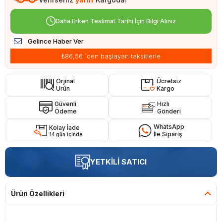
Daha Erken Teslimat Tarihi İçin Bilgi Alınız
Gelince Haber Ver
₺86,56
`den başlayan taksitlerle
Orjinal
Ücretsiz
Ürün
Kargo
Güvenli
Hızlı
Ödeme
Gönderi
WhatsApp
Kolay İade
İle Sipariş
14 gün içinde
YETKİLİ SATICI
Ürün Özellikleri