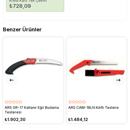
Kredi Kartı Tek Çekim
₺728,09
Benzer Ürünler
ARS GR-17 Katlanır Eğri Budama
ARS CAM-18LN Kılıflı Testere
Testeresi
₺1.902,30
₺1.484,12