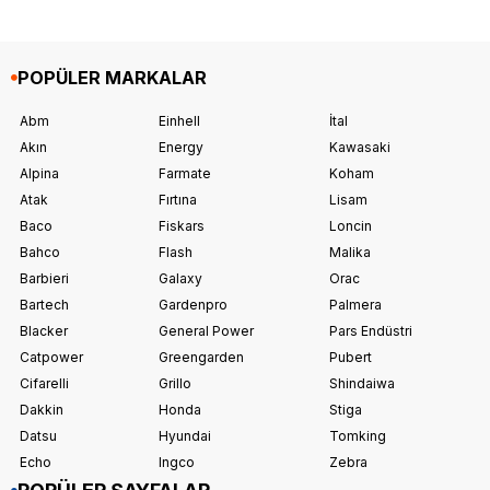
POPÜLER MARKALAR
Abm
Einhell
İtal
Akın
Energy
Kawasaki
Alpina
Farmate
Koham
Atak
Fırtına
Lisam
Baco
Fiskars
Loncin
Bahco
Flash
Malika
Barbieri
Galaxy
Orac
Bartech
Gardenpro
Palmera
Blacker
General Power
Pars Endüstri
Catpower
Greengarden
Pubert
Cifarelli
Grillo
Shindaiwa
Dakkin
Honda
Stiga
Datsu
Hyundai
Tomking
Echo
Ingco
Zebra