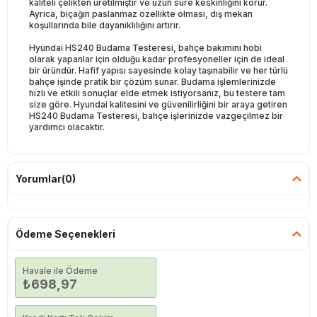
kaliteli çelikten üretilmiştir ve uzun süre keskinliğini korur.
Ayrıca, bıçağın paslanmaz özellikte olması, dış mekan
koşullarında bile dayanıklılığını artırır.
Hyundai HS240 Budama Testeresi, bahçe bakımını hobi
olarak yapanlar için olduğu kadar profesyoneller için de ideal
bir üründür. Hafif yapısı sayesinde kolay taşınabilir ve her türlü
bahçe işinde pratik bir çözüm sunar. Budama işlemlerinizde
hızlı ve etkili sonuçlar elde etmek istiyorsanız, bu testere tam
size göre. Hyundai kalitesini ve güvenilirliğini bir araya getiren
HS240 Budama Testeresi, bahçe işlerinizde vazgeçilmez bir
yardımcı olacaktır.
Yorumlar
(0)
Ödeme Seçenekleri
Havale ile Ödeme
₺698,97