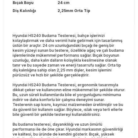
Bıçak Boyu
24 cm
Diş Kalınlığı
2,25mm Orta Tip
Hyundai HS240 Budama Testeresi, bahçe işlerinizi
kolaylaştırmak ve daha verimli hale getirmek için tasarlanmış
üstün bir araçtır. 24 cm uzunluğundaki bıçağı ile geniş bir
kesim yüzeyi sunan bu testere, özellikle ağaç ve çalı budama
işlemlerinde mükemmel performans sağlar. Bıçak boyunun
uzunluğu, daha kalın dalların kolaylıkla kesilmesine olanak
tanır ve bu sayede zaman ve enerji tasarrufu sağlar. Orta tip
diş kalınlığına sahip olan 2,25 mm dişler, kesim işlemini
pürüzsüz ve hızlı bir şekilde gerçekleştirir.
Hyundai HS240 Budama Testeresi, ergonomik tasarımıyla
dikkat çeker ve kullanıcının eline mükemmel bir şekilde oturur.
Bu, uzun süreli kullanımlarda bile el yorgunluğunu minimuma
indirir ve daha konforlu bir çalışma deneyimi sunar.
Testerenin sap kısmı, kaymaz malzemeden üretilmiştir ve bu
da güvenli bir kullanım sağlar. Böylece, ıslak veya terli ellerle
bile güvenli bir şekilde testereyi kullanabilirsiniz.
Bu budama testeresi, dayanıklılığı ve uzun ömürlü
performansı ile de öne çıkar. Hyundai markasının güvenilirliği
ve kalitesi, bu üründe de kendini gösterir. Bıçak, yüksek