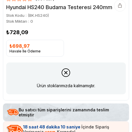
Hyundai HS240 Budama Testeresi 240mm
Stok Kodu
(BK.HS240)
Stok Miktarı
:
0
₺728,09
₺698,97
Havale İle Ödeme
Ürün stoklarımızda kalmamıştır.
Bu satıcı tüm siparişlerini zamanında teslim
etmiştir
18
saat
48
dakika
10
saniye
İçinde Sipariş
Verirseniz
yarın
Kargoda!