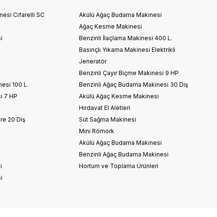
esi Cifarelli SC
Akülü Ağaç Budama Makinesi
Ağaç Kesme Makinesi
i
Benzinli İlaçlama Makinesi 400 L.
Basınçlı Yıkama Makinesi Elektrikli
Jeneratör
Benzinli Çayır Biçme Makinesi 9 HP
nesi 100 L.
Benzinli Ağaç Budama Makinesi 30 Diş
i 7 HP
Akülü Ağaç Kesme Makinesi
Hırdavat El Aletleri
re 20 Diş
Süt Sağma Makinesi
Mini Römork
i
Akülü Ağaç Budama Makinesi
Benzinli Ağaç Budama Makinesi
i
Hortum ve Toplama Ürünleri
i