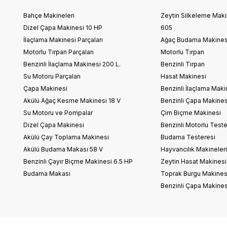
Bahçe Makineleri
Zeytin Silkeleme Makin
Dizel Çapa Makinesi 10 HP
605
İlaçlama Makinesi Parçaları
Ağaç Budama Makines
Motorlu Tırpan Parçaları
Motorlu Tırpan
Benzinli İlaçlama Makinesi 200 L.
Benzinli Tırpan
Su Motoru Parçaları
Hasat Makinesi
Çapa Makinesi
Benzinli İlaçlama Maki
Akülü Ağaç Kesme Makinesi 18 V
Benzinli Çapa Makines
Su Motoru ve Pompalar
Çim Biçme Makinesi
Dizel Çapa Makinesi
Benzinli Motorlu Teste
Akülü Çay Toplama Makinesi
Budama Testeresi
Akülü Budama Makası 58 V
Hayvancılık Makineler
Benzinli Çayır Biçme Makinesi 6.5 HP
Zeytin Hasat Makinesi
Budama Makası
Toprak Burgu Makines
Benzinli Çapa Makines