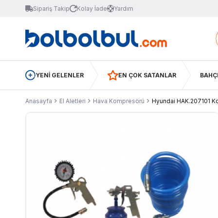
Sipariş Takip
Kolay İade
Yardım
YENİ GELENLER
EN ÇOK SATANLAR
BAHÇ
Anasayfa
El Aletleri
Hava Kompresörü
Hyundai HAK.207101 K