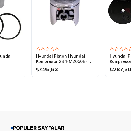
yundai
Hyundai Piston Hyundai
Hyundai P
Kompresör 24/HM2050B-
Kompresö
42mm
HM506S/H
₺425,63
₺287,3
POPÜLER SAYFALAR