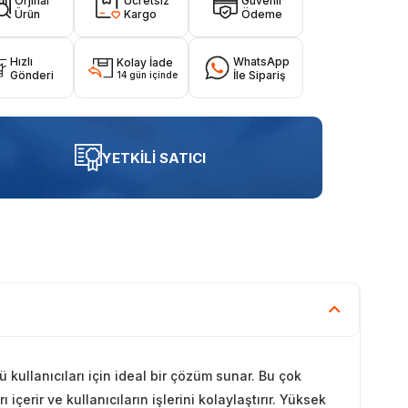
Orjinal
Ücretsiz
Güvenli
Ürün
Kargo
Ödeme
Hızlı
WhatsApp
Kolay İade
Gönderi
İle Sipariş
14 gün içinde
YETKİLİ SATICI
ullanıcıları için ideal bir çözüm sunar. Bu çok
içerir ve kullanıcıların işlerini kolaylaştırır. Yüksek