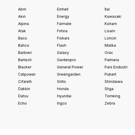
Abm
Einhell
İtal
Akın
Energy
Kawasaki
Alpina
Farmate
Koham
Atak
Fırtına
Lisam
Baco
Fiskars
Loncin
Bahco
Flash
Malika
Barbieri
Galaxy
Orac
Bartech
Gardenpro
Palmera
Blacker
General Power
Pars Endüstri
Catpower
Greengarden
Pubert
Cifarelli
Grillo
Shindaiwa
Dakkin
Honda
Stiga
Datsu
Hyundai
Tomking
Echo
Ingco
Zebra