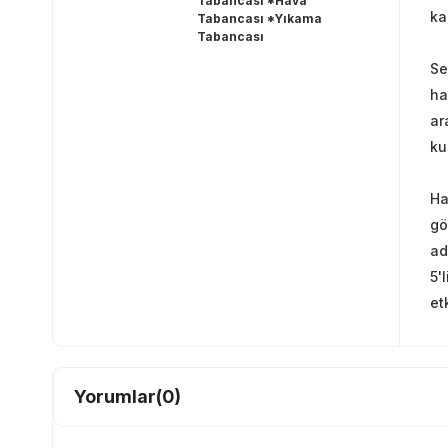
Tabancası *Hava
ka
Tabancası *Yıkama
Tabancası
Se
ha
ar
kul
Ha
gö
ad
5'
et
Yorumlar
(0)