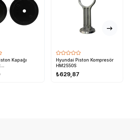
Hyundai Piston Kompresör
Hy
iston Kapağı
HM2550S
H
r
M1024S/HM2050S
₺629,87
₺
0