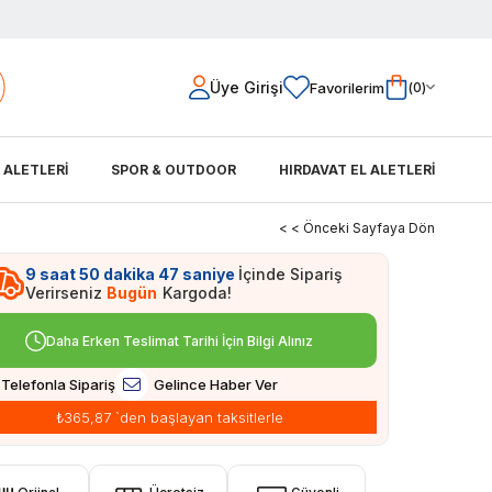
Üye Girişi
Favorilerim
0
L ALETLERİ
SPOR & OUTDOOR
HIRDAVAT EL ALETLERİ
< < Önceki Sayfaya Dön
9
saat
50
dakika
47
saniye
İçinde Sipariş
Verirseniz
Bugün
Kargoda!
Daha Erken Teslimat Tarihi İçin Bilgi Alınız
Telefonla Sipariş
Gelince Haber Ver
₺365,87
`den başlayan taksitlerle