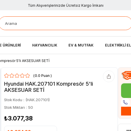
Tüm Alışverişlerinizde Ücretsiz Kargo İmkanı
E ÜRÜNLERİ
HAYVANCILIK
EV & MUTFAK
ELEKTRİKLİ E
ompresör 5'li AKSESUAR SETİ
0.0
Hyundai HAK.207101 Kompresör 5'li
AKSESUAR SETİ
Stok Kodu
(HAK.207101)
Stok Miktarı
:
50
₺3.077,38