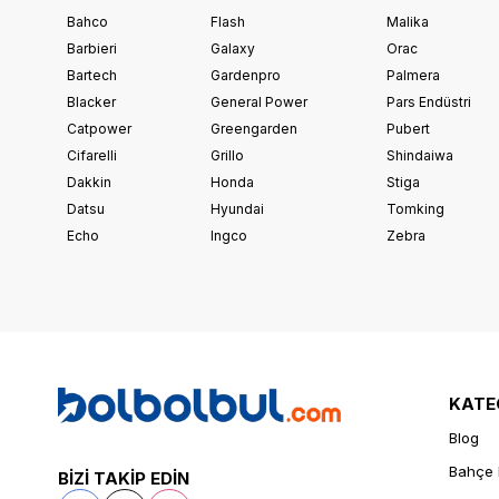
Bahco
Flash
Malika
Barbieri
Galaxy
Orac
Bartech
Gardenpro
Palmera
Blacker
General Power
Pars Endüstri
Catpower
Greengarden
Pubert
Cifarelli
Grillo
Shindaiwa
Dakkin
Honda
Stiga
Datsu
Hyundai
Tomking
Echo
Ingco
Zebra
KATE
Blog
Bahçe 
BİZİ TAKİP EDİN