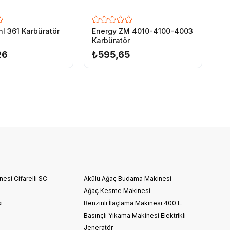
hl 361 Karbüratör
Energy ZM 4010-4100-4003
En
Karbüratör
Ka
26
₺595,65
₺
esi Cifarelli SC
Akülü Ağaç Budama Makinesi
Ağaç Kesme Makinesi
i
Benzinli İlaçlama Makinesi 400 L.
Basınçlı Yıkama Makinesi Elektrikli
Jeneratör