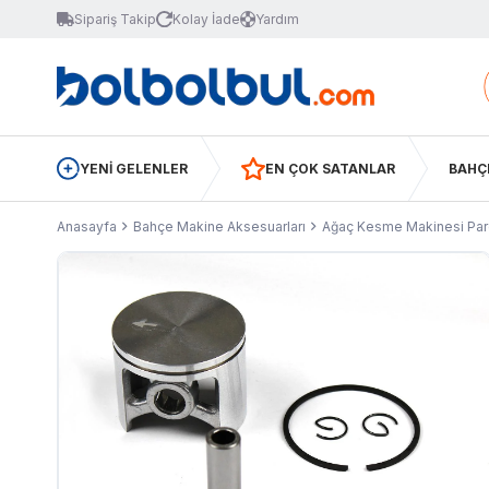
Sipariş Takip
Kolay İade
Yardım
YENİ GELENLER
EN ÇOK SATANLAR
BAHÇ
Anasayfa
Bahçe Makine Aksesuarları
Ağaç Kesme Makinesi Parç