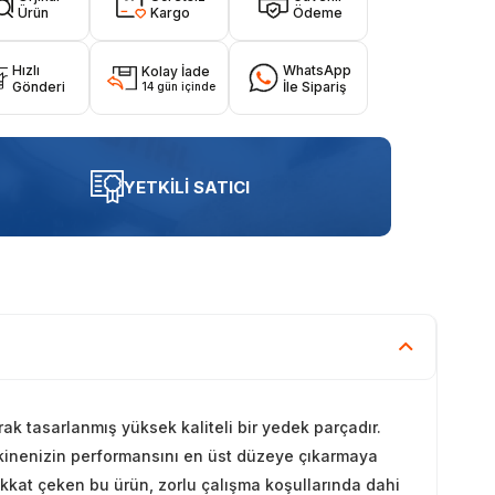
Ürün
Kargo
Ödeme
Hızlı
WhatsApp
Kolay İade
Gönderi
İle Sipariş
14 gün içinde
YETKİLİ SATICI
k tasarlanmış yüksek kaliteli bir yedek parçadır.
kinenizin performansını en üst düzeye çıkarmaya
ikkat çeken bu ürün, zorlu çalışma koşullarında dahi