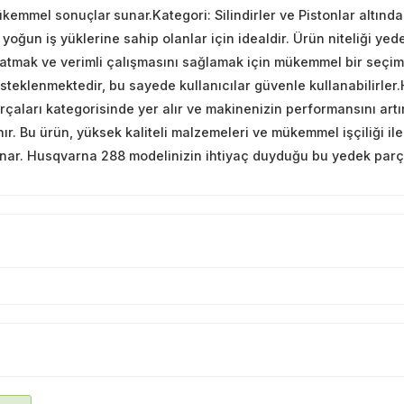
kemmel sonuçlar sunar.
Kategori: Silindirler ve Pistonlar altınd
 yoğun iş yüklerine sahip olanlar için idealdir. Ürün niteliği ye
atmak ve verimli çalışmasını sağlamak için mükemmel bir seçimdir
steklenmektedir, bu sayede kullanıcılar güvenle kullanabilirler.
rçaları kategorisinde yer alır ve makinenizin performansını artı
nır. Bu ürün, yüksek kaliteli malzemeleri ve mükemmel işçiliği i
nar. Husqvarna 288 modelinizin ihtiyaç duyduğu bu yedek parça il