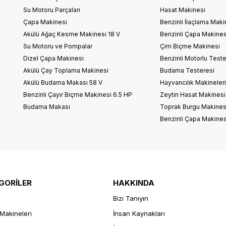
Su Motoru Parçaları
Hasat Makinesi
Çapa Makinesi
Benzinli İlaçlama Maki
Akülü Ağaç Kesme Makinesi 18 V
Benzinli Çapa Makines
Su Motoru ve Pompalar
Çim Biçme Makinesi
Dizel Çapa Makinesi
Benzinli Motorlu Teste
Akülü Çay Toplama Makinesi
Budama Testeresi
Akülü Budama Makası 58 V
Hayvancılık Makineler
Benzinli Çayır Biçme Makinesi 6.5 HP
Zeytin Hasat Makinesi
Budama Makası
Toprak Burgu Makines
Benzinli Çapa Makines
GORİLER
HAKKINDA
Bizi Tanıyın
Makineleri
İnsan Kaynakları