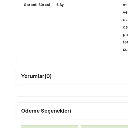
mü
Garanti Süresi
6 Ay
ve
uz
de
pa
ta
su
Yorumlar
(0)
Ödeme Seçenekleri