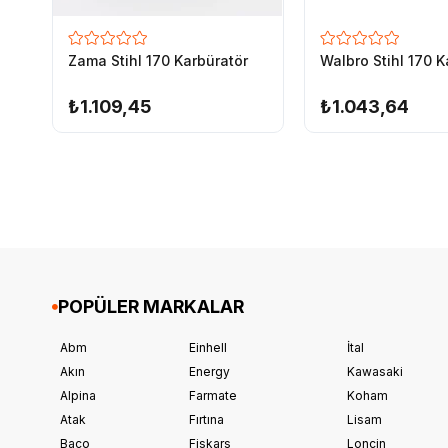
Zama Stihl 170 Karbüratör
Walbro Stihl 170 K
₺1.109,45
₺1.043,64
POPÜLER MARKALAR
Abm
Einhell
İtal
Akın
Energy
Kawasaki
Alpina
Farmate
Koham
Atak
Fırtına
Lisam
Baco
Fiskars
Loncin