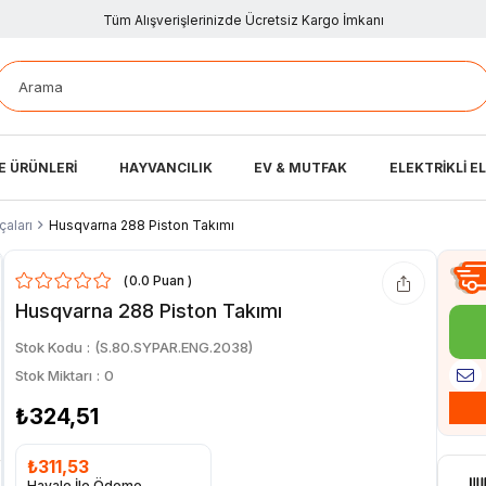
Tüm Alışverişlerinizde Ücretsiz Kargo İmkanı
E ÜRÜNLERİ
HAYVANCILIK
EV & MUTFAK
ELEKTRİKLİ E
aları
Husqvarna 288 Piston Takımı
0.0
Husqvarna 288 Piston Takımı
Stok Kodu
(S.80.SYPAR.ENG.2038)
Stok Miktarı
:
0
₺324,51
₺311,53
Havale İle Ödeme