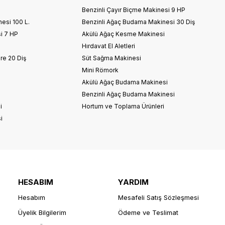
Benzinli Çayır Biçme Makinesi 9 HP
nesi 100 L.
Benzinli Ağaç Budama Makinesi 30 Diş
i 7 HP
Akülü Ağaç Kesme Makinesi
Hırdavat El Aletleri
re 20 Diş
Süt Sağma Makinesi
Mini Römork
i
Akülü Ağaç Budama Makinesi
Benzinli Ağaç Budama Makinesi
i
Hortum ve Toplama Ürünleri
i
HESABIM
YARDIM
Hesabım
Mesafeli Satış Sözleşmesi
Üyelik Bilgilerim
Ödeme ve Teslimat