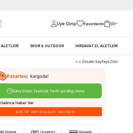
Üye Girişi
Favorilerim
0
L ALETLERİ
SPOR & OUTDOOR
HIRDAVAT EL ALETLERİ
< < Önceki Sayfaya Dön
Pazartesi
kargoda!
Daha Erken Teslimat Tarihi İçin Bilgi Alınız
Gelince Haber Ver
₺38,58
`den başlayan taksitlerle
Orjinal
Ücretsiz
Güvenli