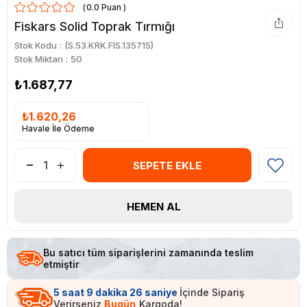
0.0
Fiskars Solid Toprak Tırmığı
Stok Kodu
(S.53.KRK.FIS.135715)
Stok Miktarı
:
50
₺1.687,77
₺1.620,26
Havale İle Ödeme
Bu satıcı tüm siparişlerini zamanında teslim
etmiştir
5
saat
9
dakika
26
saniye
İçinde Sipariş
Verirseniz
Bugün
Kargoda!