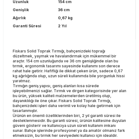
Uzunluk
154 cm
Genişlik
36 cm
Ağırlık
0,67 kg
Garanti Süresi
2 Yıl
Fiskars Solid Toprak Tırmığı, bahçenizdeki toprağı
düzeltmek, yaymak ve havalandırmak için mükemmel bir
araçtır. 154 cm uzunluğunda ve 36 cm genişliğinde olan bu
tırmık, ergonomik tasarımı sayesinde kullanımı son derece
rahat hale getirir. Hafifliği ile dikkat çeken ürün, sadece 0,67
kg ağırlığında olup, uzun süreli kullanımda bile yorgunluk hissi
yaratmaz.
Tırmığın geniş yapısı, geniş alanları kısa sürede
işleyebilmenizi sağlar. Tırmık ve dirgen kategorisinde yer alan
bu ürün, yüksek kaliteli malzemelerden üretilmiş olup,
dayanıklılığı ile öne çıkar. Fiskars Solid Toprak Tırmığı,
bahçenizdeki işleri daha verimli ve kolay hale getirmek için
tasarlanmıştır.
Ürünün en önemli özelliklerinden biri, 2 yıl garanti süresi ile
desteklenmesidir. Bu garanti süresi, ürünün kalitesine duyulan
güveni gösterir ve kullanıcıya uzun süreli kullanım imkanı
sunar. Bahçe işlerinde profesyonel ya da amatör olmanız fark
etmeksizin, bu tırmık her seviyedeki kullanıcı için idealdir.