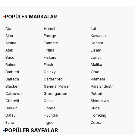
POPÜLER MARKALAR
Abm
Einhell
İtal
Akın
Energy
Kawasaki
Alpina
Farmate
Koham
Atak
Fırtına
Lisam
Baco
Fiskars
Loncin
Bahco
Flash
Malika
Barbieri
Galaxy
Orac
Bartech
Gardenpro
Palmera
Blacker
General Power
Pars Endüstri
Catpower
Greengarden
Pubert
Cifarelli
Grillo
Shindaiwa
Dakkin
Honda
Stiga
Datsu
Hyundai
Tomking
Echo
Ingco
Zebra
POPÜLER SAYFALAR