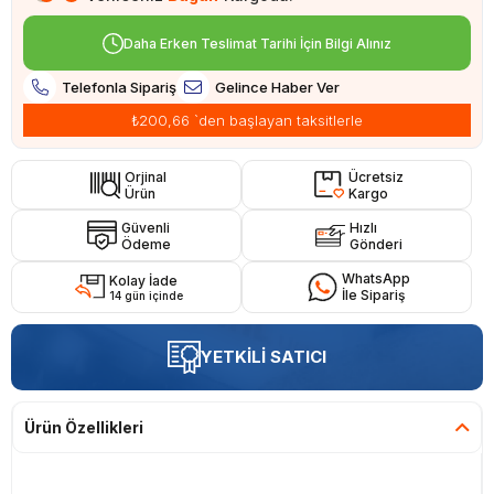
Daha Erken Teslimat Tarihi İçin Bilgi Alınız
Telefonla Sipariş
Gelince Haber Ver
₺200,66
`den başlayan taksitlerle
Orjinal
Ücretsiz
Ürün
Kargo
Güvenli
Hızlı
Ödeme
Gönderi
WhatsApp
Kolay İade
İle Sipariş
14 gün içinde
YETKİLİ SATICI
Ürün Özellikleri