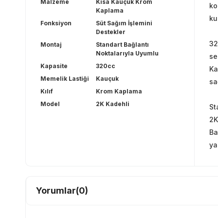
Malzeme
Kısa Kauçuk Krom
ko
Kaplama
ku
Fonksiyon
Süt Sağım İşlemini
Destekler
32
Montaj
Standart Bağlantı
Noktalarıyla Uyumlu
se
Kapasite
320cc
Ka
Memelik Lastiği
Kauçuk
sa
Kılıf
Krom Kaplama
Model
2K Kadehli
St
2K
Ba
ya
Yorumlar
(0)