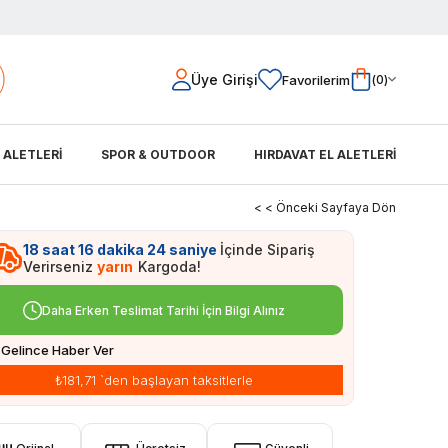
Üye Girişi
Favorilerim
0
L ALETLERİ
SPOR & OUTDOOR
HIRDAVAT EL ALETLERİ
< < Önceki Sayfaya Dön
18
saat
16
dakika
23
saniye
İçinde Sipariş
Verirseniz
yarın
Kargoda!
Daha Erken Teslimat Tarihi İçin Bilgi Alınız
Gelince Haber Ver
₺181,71
`den başlayan taksitlerle