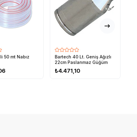
ili 50 mt Nabız
Bartech 40 Lt. Geniş Ağızlı
Ba
22cm Paslanmaz Güğüm
22
06
₺4.471,10
₺