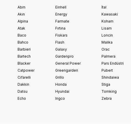
Abm
Einhell
İtal
Akın
Energy
Kawasaki
Alpina
Farmate
Koham
Atak
Fırtına
Lisam
Baco
Fiskars
Loncin
Bahco
Flash
Malika
Barbieri
Galaxy
Orac
Bartech
Gardenpro
Palmera
Blacker
General Power
Pars Endüstri
Catpower
Greengarden
Pubert
Cifarelli
Grillo
Shindaiwa
Dakkin
Honda
Stiga
Datsu
Hyundai
Tomking
Echo
Ingco
Zebra