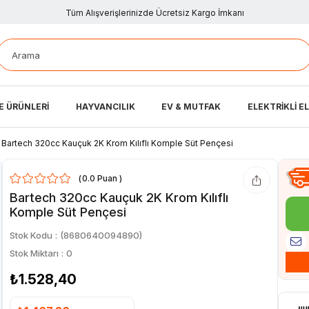
Tüm Alışverişlerinizde Ücretsiz Kargo İmkanı
E ÜRÜNLERİ
HAYVANCILIK
EV & MUTFAK
ELEKTRİKLİ E
Bartech 320cc Kauçuk 2K Krom Kılıflı Komple Süt Pençesi
0.0
Bartech 320cc Kauçuk 2K Krom Kılıflı
Komple Süt Pençesi
Stok Kodu
(8680640094890)
Stok Miktarı
:
0
₺1.528,40