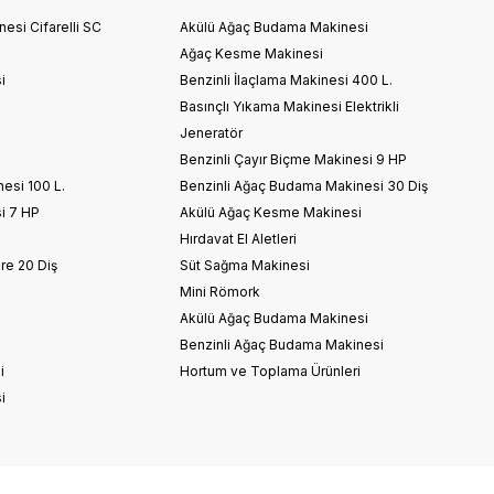
esi Cifarelli SC
Akülü Ağaç Budama Makinesi
Ağaç Kesme Makinesi
i
Benzinli İlaçlama Makinesi 400 L.
Basınçlı Yıkama Makinesi Elektrikli
Jeneratör
Benzinli Çayır Biçme Makinesi 9 HP
nesi 100 L.
Benzinli Ağaç Budama Makinesi 30 Diş
i 7 HP
Akülü Ağaç Kesme Makinesi
Hırdavat El Aletleri
re 20 Diş
Süt Sağma Makinesi
Mini Römork
i
Akülü Ağaç Budama Makinesi
Benzinli Ağaç Budama Makinesi
i
Hortum ve Toplama Ürünleri
i