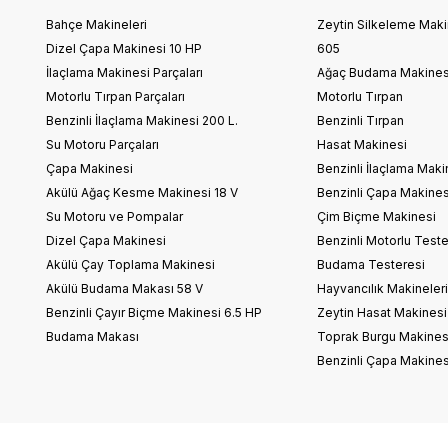
Bahçe Makineleri
Zeytin Silkeleme Makin
Dizel Çapa Makinesi 10 HP
605
İlaçlama Makinesi Parçaları
Ağaç Budama Makines
Motorlu Tırpan Parçaları
Motorlu Tırpan
Benzinli İlaçlama Makinesi 200 L.
Benzinli Tırpan
Su Motoru Parçaları
Hasat Makinesi
Çapa Makinesi
Benzinli İlaçlama Maki
Akülü Ağaç Kesme Makinesi 18 V
Benzinli Çapa Makines
Su Motoru ve Pompalar
Çim Biçme Makinesi
Dizel Çapa Makinesi
Benzinli Motorlu Teste
Akülü Çay Toplama Makinesi
Budama Testeresi
Akülü Budama Makası 58 V
Hayvancılık Makineler
Benzinli Çayır Biçme Makinesi 6.5 HP
Zeytin Hasat Makinesi
Budama Makası
Toprak Burgu Makines
Benzinli Çapa Makines