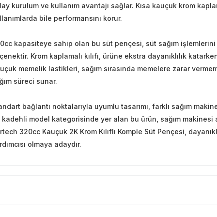
lay kurulum ve kullanım avantajı sağlar. Kısa kauçuk krom kaplam
llanımlarda bile performansını korur.
0cc kapasiteye sahip olan bu süt pençesi, süt sağım işlemlerini 
çenektir. Krom kaplamalı kılıfı, ürüne ekstra dayanıklılık katarke
uçuk memelik lastikleri, sağım sırasında memelere zarar vermeme
ğım süreci sunar.
andart bağlantı noktalarıyla uyumlu tasarımı, farklı sağım makin
 kadehli model kategorisinde yer alan bu ürün, sağım makinesi ak
rtech 320cc Kauçuk 2K Krom Kılıflı Komple Süt Pençesi, dayanıklılı
rdımcısı olmaya adaydır.