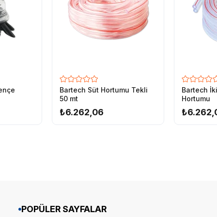
ençe
Bartech Süt Hortumu Tekli
Bartech İk
50 mt
Hortumu
₺6.262,06
₺6.262,
POPÜLER SAYFALAR