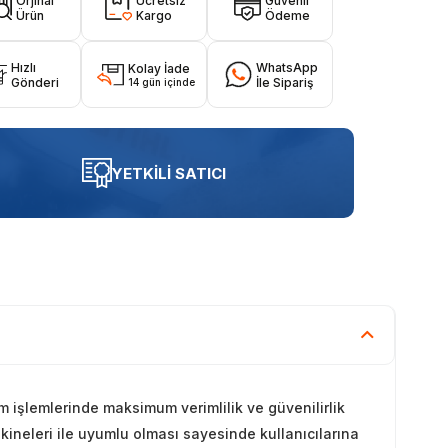
Orjinal
Ücretsiz
Güvenli
Ürün
Kargo
Ödeme
Hızlı
WhatsApp
Kolay İade
Gönderi
İle Sipariş
14 gün içinde
YETKİLİ SATICI
 işlemlerinde maksimum verimlilik ve güvenilirlik
kineleri ile uyumlu olması sayesinde kullanıcılarına