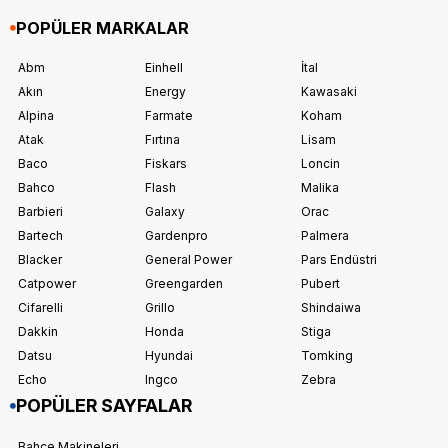
POPÜLER MARKALAR
Abm
Einhell
İtal
Akın
Energy
Kawasaki
Alpina
Farmate
Koham
Atak
Fırtına
Lisam
Baco
Fiskars
Loncin
Bahco
Flash
Malika
Barbieri
Galaxy
Orac
Bartech
Gardenpro
Palmera
Blacker
General Power
Pars Endüstri
Catpower
Greengarden
Pubert
Cifarelli
Grillo
Shindaiwa
Dakkin
Honda
Stiga
Datsu
Hyundai
Tomking
Echo
Ingco
Zebra
POPÜLER SAYFALAR
Bahçe Makineleri