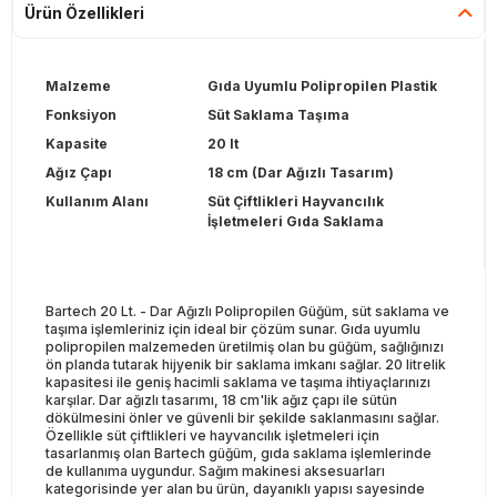
Ürün Özellikleri
Malzeme
Gıda Uyumlu Polipropilen Plastik
Fonksiyon
Süt Saklama Taşıma
Kapasite
20 lt
Ağız Çapı
18 cm (Dar Ağızlı Tasarım)
Kullanım Alanı
Süt Çiftlikleri Hayvancılık
İşletmeleri Gıda Saklama
Bartech 20 Lt. - Dar Ağızlı Polipropilen Güğüm, süt saklama ve
taşıma işlemleriniz için ideal bir çözüm sunar. Gıda uyumlu
polipropilen malzemeden üretilmiş olan bu güğüm, sağlığınızı
ön planda tutarak hijyenik bir saklama imkanı sağlar. 20 litrelik
kapasitesi ile geniş hacimli saklama ve taşıma ihtiyaçlarınızı
karşılar. Dar ağızlı tasarımı, 18 cm'lik ağız çapı ile sütün
dökülmesini önler ve güvenli bir şekilde saklanmasını sağlar.
Özellikle süt çiftlikleri ve hayvancılık işletmeleri için
tasarlanmış olan Bartech güğüm, gıda saklama işlemlerinde
de kullanıma uygundur. Sağım makinesi aksesuarları
kategorisinde yer alan bu ürün, dayanıklı yapısı sayesinde