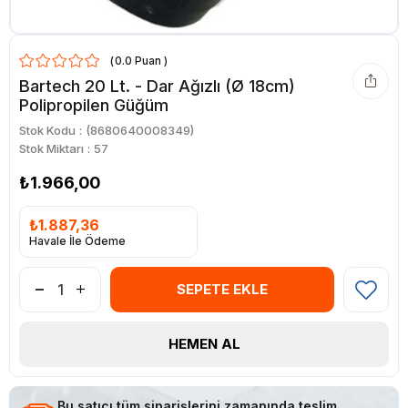
0.0
Bartech 20 Lt. - Dar Ağızlı (Ø 18cm)
Polipropilen Güğüm
Stok Kodu
(8680640008349)
Stok Miktarı
:
57
₺1.966,00
₺1.887,36
Havale İle Ödeme
Bu satıcı tüm siparişlerini zamanında teslim