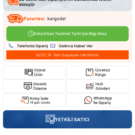
etmiştir
Pazartesi
kargoda!
Daha Erken Teslimat Tarihi İçin Bilgi Alınız
Telefonla Sipariş
Gelince Haber Ver
₺233,74
`den başlayan taksitlerle
Orjinal
Ücretsiz
Ürün
Kargo
Güvenli
Hızlı
Ödeme
Gönderi
WhatsApp
Kolay İade
İle Sipariş
14 gün içinde
YETKİLİ SATICI